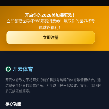
开启你的2026美加墨狂欢！
立即领取世界杯¥88观赛消费券！赢取你的世界杯专
属球迷福利！
立即注册
开云体育
开云体育致力于将顶尖的前沿科技与纯粹的体育激情相结合，通
过覆盖全场景的终端产品，为全球用户呈献极致、安全、流畅的
多元娱乐新篇章。
核心功能