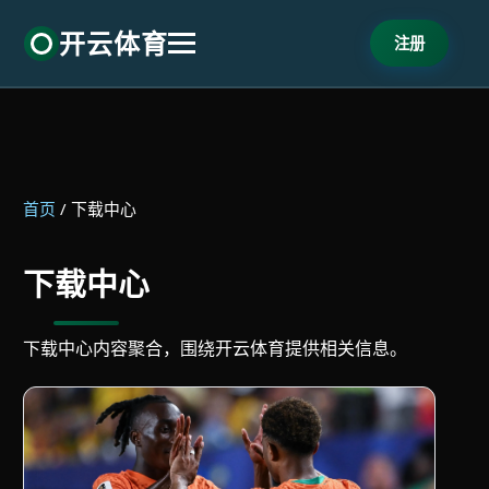
开云体育
注册
跳
首页
到
正
文
核心特色
首页
/ 下载中心
精彩视讯
下载中心
业界资讯
下载中心内容聚合，围绕开云体育提供相关信息。
常见问题
新闻资讯