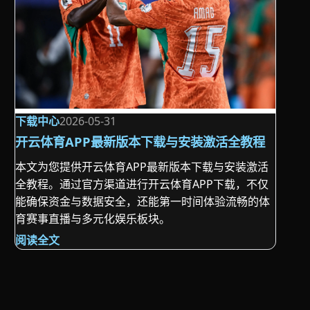
下载中心
2026-05-31
开云体育APP最新版本下载与安装激活全教程
本文为您提供开云体育APP最新版本下载与安装激活
全教程。通过官方渠道进行开云体育APP下载，不仅
能确保资金与数据安全，还能第一时间体验流畅的体
育赛事直播与多元化娱乐板块。
阅读全文